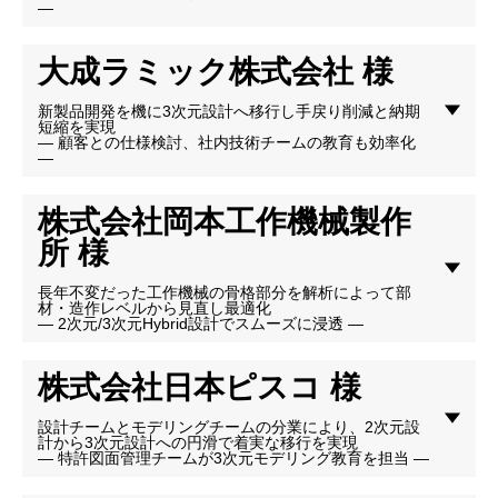
―
大成ラミック株式会社 様
新製品開発を機に3次元設計へ移行し手戻り削減と納期
短縮を実現
― 顧客との仕様検討、社内技術チームの教育も効率化
―
株式会社岡本工作機械製作
所 様
長年不変だった工作機械の骨格部分を解析によって部
材・造作レベルから見直し最適化
― 2次元/3次元Hybrid設計でスムーズに浸透 ―
株式会社日本ピスコ 様
設計チームとモデリングチームの分業により、2次元設
計から3次元設計への円滑で着実な移行を実現
― 特許図面管理チームが3次元モデリング教育を担当 ―