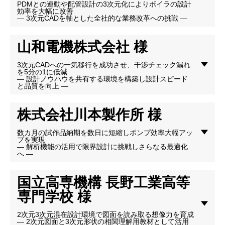
PDMとの連動や配管設計の3次元化によりボイラの設計
効率を大幅に改善
― 3次元CADを軸とした全社的な業務改革への挑戦 ―
山和電機株式会社 様
3次元CADへの一気移行を成功させ、干渉チェック漏れ
を5分の1に低減
― 設計ノウハウを共有する環境を構築し設計スピード
と品質を向上 ―
株式会社川本製作所 様
数カ月の試作品納期を数日に短縮しポンプ効率大幅アッ
プを実現
― 解析機能の活用で限界設計に挑戦しさらなる最適化
へ ―
国立高専機構 長野工業高等
専門学校 様
2次元3次元混在設計環境で図面を読み取る想像力を育成
― 2次元図面と3次元形状の相関理解用教材として活用